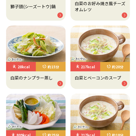
白菜のお好み焼き風チーズ
獅子頭(シーズートウ)鍋
オムレツ
28kcal
約15分
217kcal
約20分
白菜のナンプラー蒸し
白菜とベーコンのスープ
809kcal
約25分
217kcal
約18分