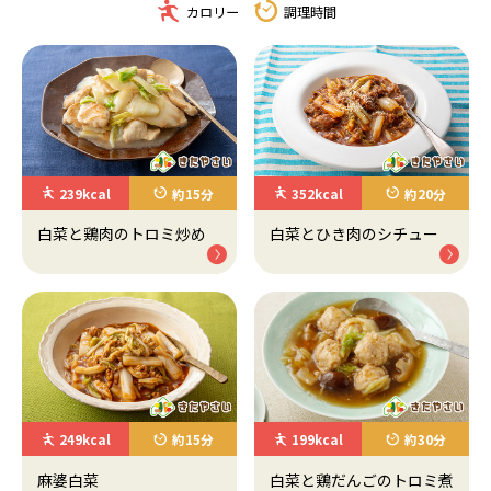
カロリー
調理時間
239kcal
約15分
352kcal
約20分
白菜と鶏肉のトロミ炒め
白菜とひき肉のシチュー
249kcal
約15分
199kcal
約30分
麻婆白菜
白菜と鶏だんごのトロミ煮