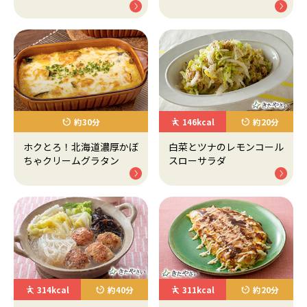
約30分
146kcal
約20分
ホクとろ！北海道濃厚かぼ
白菜とツナのレモンコール
ちゃクリームグラタン
スローサラダ
314kcal
約40分
311kcal
約20分