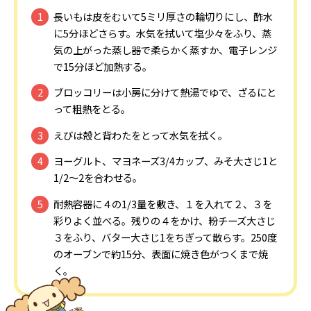
長いもは皮をむいて5ミリ厚さの輪切りにし、酢水
に5分ほどさらす。水気を拭いて塩少々をふり、蒸
気の上がった蒸し器で柔らかく蒸すか、電子レンジ
で15分ほど加熱する。
ブロッコリーは小房に分けて熱湯でゆで、ざるにと
って粗熱をとる。
えびは殻と背わたをとって水気を拭く。
ヨーグルト、マヨネーズ3/4カップ、みそ大さじ1と
1/2～2を合わせる。
耐熱容器に４の1/3量を敷き、１を入れて２、３を
彩りよく並べる。残りの４をかけ、粉チーズ大さじ
３をふり、バター大さじ1をちぎって散らす。250度
のオーブンで約15分、表面に焼き色がつくまで焼
く。