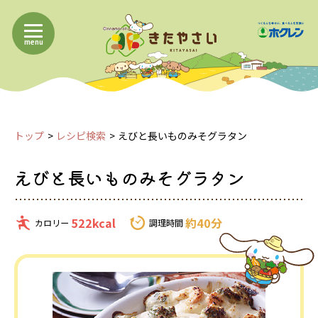
menu
トップ
レシピ検索
えびと長いものみそグラタン
えびと長いものみそグラタン
522kcal
約40分
カロリー
調理時間