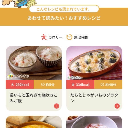
こんなレシピも読まれています。
あわせて読みたい！おすすめレシピ
カロリー
調理時間
292kcal
約5分
336kcal
約40分
長いもと玉ねぎの梅炊きこ
たらとじゃがいものグラタ
みご飯
ン