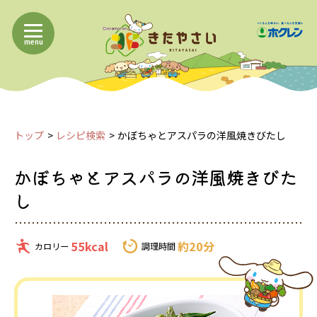
menu
トップ
レシピ検索
かぼちゃとアスパラの洋風焼きびたし
かぼちゃとアスパラの洋風焼きびた
し
55kcal
約20分
カロリー
調理時間