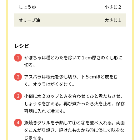
しょうゆ
小さじ２
オリーブ油
大さじ１
レシピ
かぼちゃは種とわたを除いて１cm厚さのくし形に
切る。
アスパラは根元を少し切り、下５cmほど皮をむ
く。オクラはがくをむく。
小鍋に水２カップとＡを合わせてひと煮たちさせ、
しょうゆを加える。再び煮たったら火を止め、保存
容器に入れて冷ます。
魚焼きグリルを予熱して①と②を並べ入れる。両面
をこんがり焼き、焼けたものから③に浸して味をな
じませる。