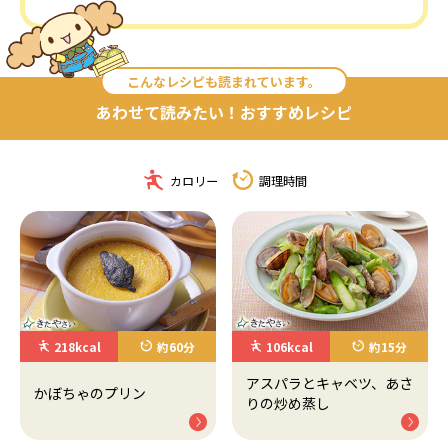
こんなレシピも読まれています。
あわせて読みたい！おすすめレシピ
カロリー
調理時間
218kcal
約60分
106kcal
約15分
アスパラとキャベツ、あさ
かぼちゃのプリン
りの炒め蒸し