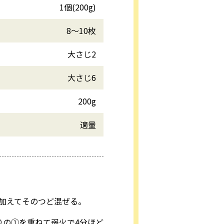
1個(200g)
8～10枚
大さじ2
大さじ6
200g
適量
加えてそのつど混ぜる。
りの①を重ねて弱火で4分ほど