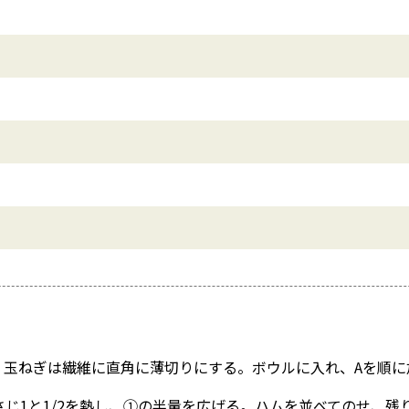
、玉ねぎは繊維に直角に薄切りにする。ボウルに入れ、Aを順に
じ1と1/2を熱し、①の半量を広げる。ハムを並べてのせ、残