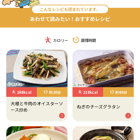
こんなレシピも読まれています。
あわせて読みたい！おすすめレシピ
カロリー
調理時間
268kcal
約20分
218kcal
約60分
大根と牛肉のオイスターソ
ねぎのチーズグラタン
ース炒め