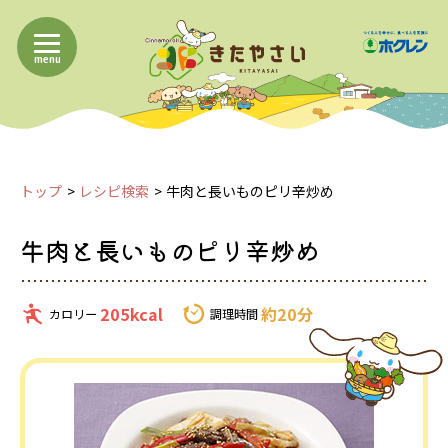
menu
トップ
レシピ検索
牛肉と長いものピリ辛炒め
牛肉と長いものピリ辛炒め
205kcal
約20分
カロリー
調理時間