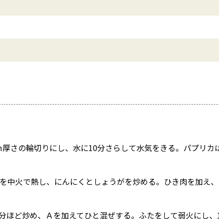
m厚さの輪切りにし、水に10分さらして水気をきる。パプリカ
1を中火で熱し、にんにくとしょうがを炒める。ひき肉を加え、
分ほど炒め、Ａを加えてひと混ぜする。ふたをして弱火にし、1