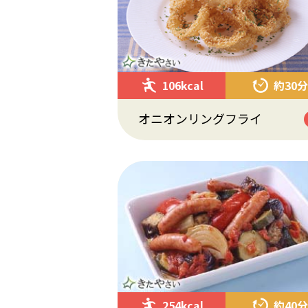
106kcal
約30分
オニオンリングフライ
254kcal
約40分