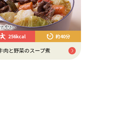
256kcal
約40分
牛肉と野菜のスープ煮