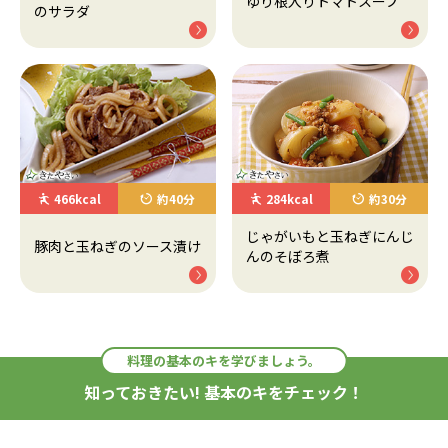
ゆり根入りトマトスープ
のサラダ
466kcal
約40分
284kcal
約30分
じゃがいもと玉ねぎにんじ
豚肉と玉ねぎのソース漬け
んのそぼろ煮
料理の基本のキを学びましょう。
知っておきたい! 基本のキをチェック！