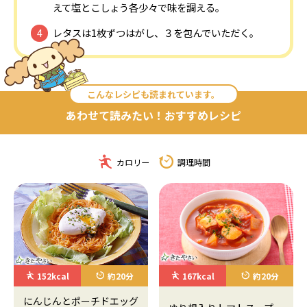
えて塩とこしょう各少々で味を調える。
レタスは1枚ずつはがし、３を包んでいただく。
こんなレシピも読まれています。
あわせて読みたい！おすすめレシピ
カロリー
調理時間
152kcal
約20分
167kcal
約20分
にんじんとポーチドエッグ