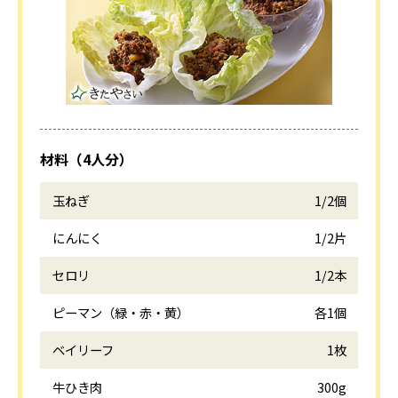
材料（4人分）
玉ねぎ
1/2個
にんにく
1/2片
セロリ
1/2本
ピーマン（緑・赤・黄）
各1個
ベイリーフ
1枚
牛ひき肉
300g