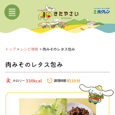
menu
トップ
レシピ検索
肉みそのレタス包み
肉みそのレタス包み
330kcal
約30分
カロリー
調理時間