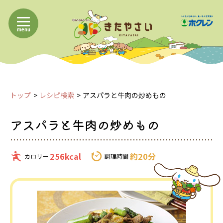
menu
トップ
レシピ検索
アスパラと牛肉の炒めもの
アスパラと牛肉の炒めもの
256kcal
約20分
カロリー
調理時間