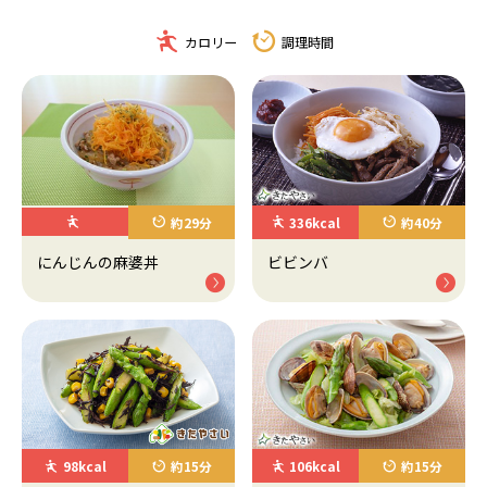
カロリー
調理時間
約29分
336kcal
約40分
にんじんの麻婆丼
ビビンバ
98kcal
約15分
106kcal
約15分