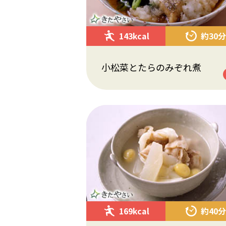
143kcal
約30分
小松菜とたらのみぞれ煮
169kcal
約40分