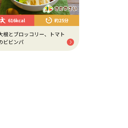
616kcal
約25分
大根とブロッコリー、トマト
のビビンパ