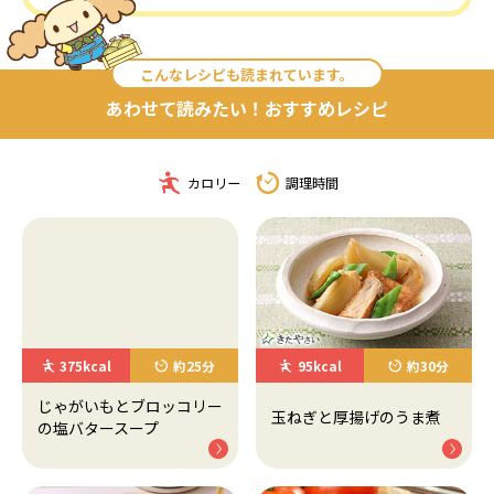
こんなレシピも読まれています。
あわせて読みたい！おすすめレシピ
カロリー
調理時間
375kcal
約25分
95kcal
約30分
じゃがいもとブロッコリー
玉ねぎと厚揚げのうま煮
の塩バタースープ