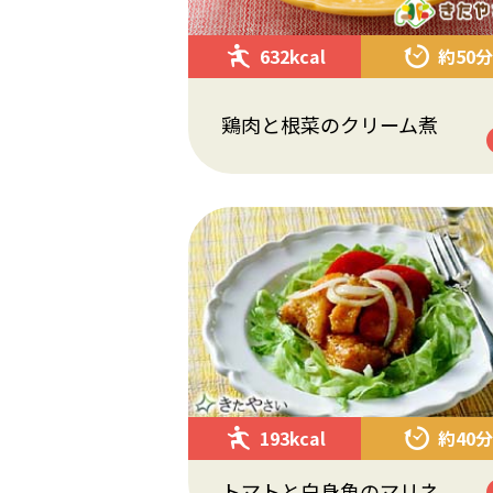
632kcal
約50分
鶏肉と根菜のクリーム煮
193kcal
約40分
トマトと白身魚のマリネ