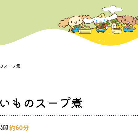
のスープ煮
いものスープ煮
約60分
時間