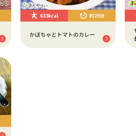
633kcal
約25分
かぼちゃとトマトのカレー